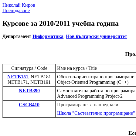
Николай Киров
Преподаване
Курсове за 2010/2011 учебна година
Департамент
Информатика
,
Нов български университет
Про
Сигнатура / Code
Име на курса / Title
NETB151
, NETB181
Обектно-ориентирано програмиране
NETB171, NETB191
Object-Oriented Programming (C++)
NETB390
Самостоятелна работа по програмира
Advanced Programming Project-2
CSCB410
Програмиране за напреднали
Школа "Състезателно програмиране"
Ес