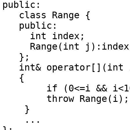
public:
class Range {
public:
int index;
Range(int j):index(
};
int& operator[](int 
{
if (0<=i && i<100)
throw Range(i);
}
...