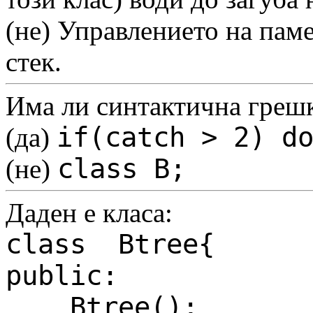
(не)
Управлението на паме
стек.
Има ли синтактична грешк
if(catch > 2) d
(да)
class B;
(не)
Даден е класа:
class Btree{
public:
Btree();