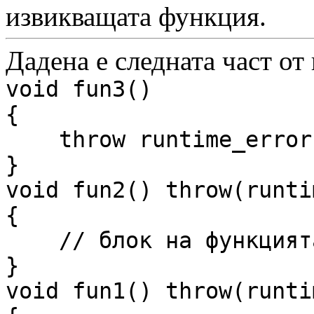
извикващата функция.
Дадена е следната част от
void fun3()
{
throw runtime_error(
}
void fun2() throw(runti
{
// блок на функцият
}
void fun1() throw(runti