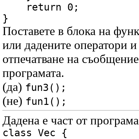
return 0;
}
Поставете в блока на функ
или дадените оператори и 
отпечатване на съобщени
програмата.
(да)
fun3();
(не)
fun1();
Дадена е част от програма
class Vec {