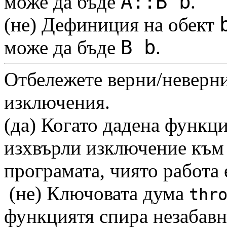
A::B b
може да бъде
.
(не) Дефиниция на обект
B b
може да бъде
.
Отбележете верни/неверни
изключения.
(да) Когато дадена функци
изхвърли изключение към 
програмата, чиято работа
(не) Ключовата дума
thr
функциятя спира незабавн