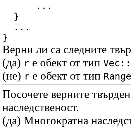
...
}
...
}
Верни ли са следните твъ
(да)
е обект от тип
r
Vec::
(не)
е обект от тип
r
Rang
Посочете верните твърден
наследственост.
(да) Многократна наследс