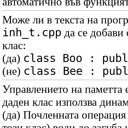
автоматично във функция
Може ли в текста на прогр
inh_t.cpp
да се добави
клас:
class Boo : pub
(да)
class Bee : pub
(не)
Управлението на паметта 
даден клас използва дина
(да)
Почленната операция 
този клас) води до загуба 