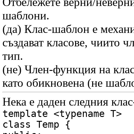
Отбележете верни/неверни
шаблони.
(да) Клас-шаблон е механи
създават класове, чиито ч
тип.
(не) Член-функция на кла
като обикновена (не шабл
Нека е даден следния кла
template
<typename T>
class Temp {