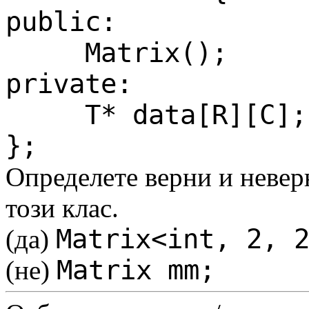
public:
     Matrix();
private:
     T* data[R][C];
};
Определете верни и невер
този клас.
Matrix<int, 2, 
(да) 
Matrix mm;
(не) 