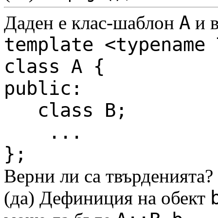
A
Даден е клас-шаблон
и в
template <typename 
class А {
public:
class B;
...
};
Верни ли са твърденията?
(да) Дефиниция на обект