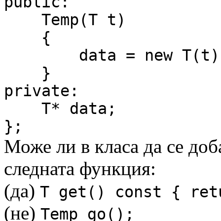
public:
Temp(T t)
{
data = new T(t)
}
private:
T* data;
};
Може ли в класа да се до
следната функция:
(да)
T get() const { ret
(не)
Temp go();