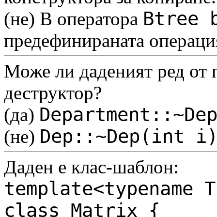
Btree 
(не) В оператора
предефинираната операци
Може ли даденият ред от 
деструктор?
Department::~De
(да)
Dep::~Dep(int i
(не)
Даден е клас-шаблон:
template<typename T
class Matrix {