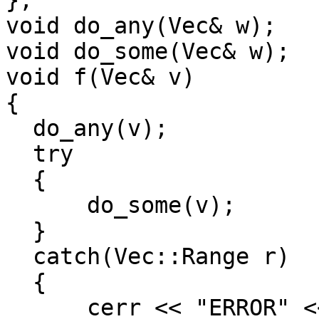
};
void do_any(Vec& w);
void do_some(Vec& w);
void f(Vec& v)
{
do_any(v);
try
{
do_some(v);
}
catch(Vec::Range r)
{
cerr << "ERROR" <<