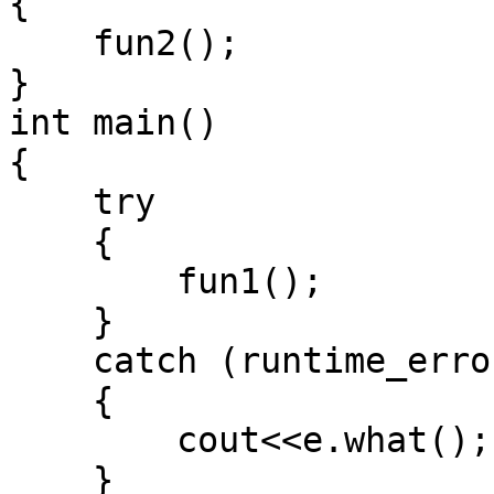
{
fun2();
}
int main()
{
try
{
fun1();
}
catch (runtime_erro
{
cout<<e.what();
}