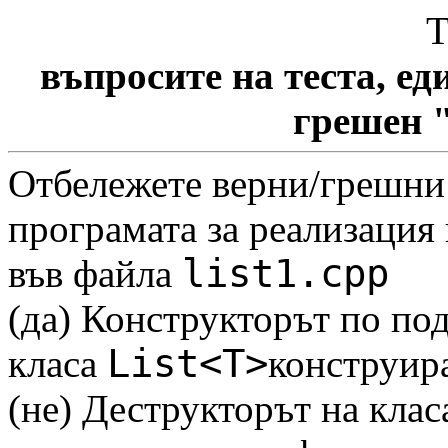
Т
въпросите на теста, еди
грешен "
Отбележете верни/грешни 
програмата за реализация 
list1.cpp
във файла
(да)
Конструкторът по под
List<T>
класа
конструира
(не) Деструкторът на кла