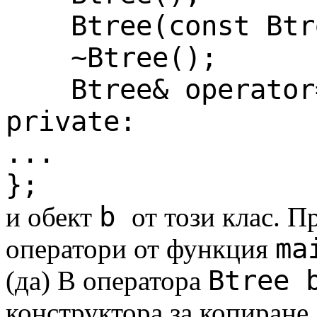
Btree(const Btre
~Btree();
Btree& operator=(
private:
...
};
b
и обект
от този клас. П
ma
оператори от функция
Btree 
(да) В оператора
конструктора за копиране.