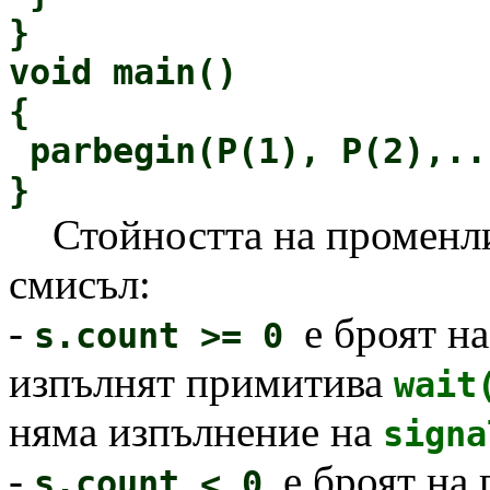
}
void main()
{
parbegin(P(1), P(2),..
}
Стойността на променл
смисъл:
-
е броят н
s.count >= 0
изпълнят примитива
wait
няма изпълнение на
signa
-
е броят на
s.count < 0