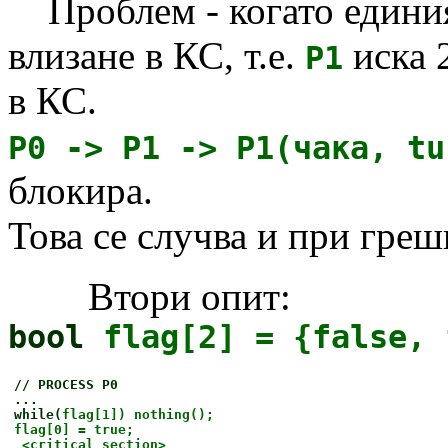
Проблем - когато единия
влизане в КС, т.е.
иска 
P1
в КС.
P0 -> P1 -> P1(чака, tu
блокира.
Това се случва и при греш
Втори опит:
bool
flag[2] = {false, 
// PROCESS P0
...
while(
flag[1]) nothing();
flag[0] = true;
<critical section>