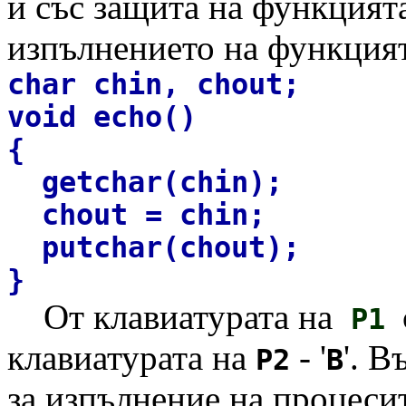
и със защита на функцият
изпълнението на функцият
char chin, chout;
void echo()
{
getchar(chin);
chout = chin;
putchar(chout);
}
От клавиатурата на
P1
клавиатурата на
- '
'.
Въ
P2
B
за изпълнение на процеси