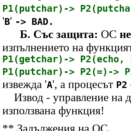
P1(putchar)-> P2(putch
'
'
B
-> BAD.
Б. Със защита:
ОС
не
изпълнението на функцият
P1(getchar)-> P2(echo, 
P1(putchar)-> P2(=)-> 
извежда '
', а процесът
A
P2
Извод - управление на д
използвана функция!
** Задължения на ОС.