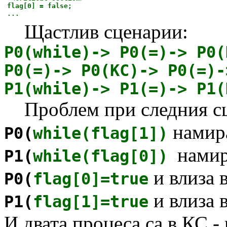
flag[0] = false;
...
Щастлив сценарии:
P0(while)-> P0(=)-> P0(
P0(=)-> P0(КС)-> P0(=)-
P1(while)-> P1(=)-> P1(
Проблем при следния сц
намир
P0(
while(flag[1])
намир
P1(
while(flag[0])
и влиза 
P0(
flag[0]=true
и влиза 
P1(
flag[1]=true
И двата процеса са в КС -