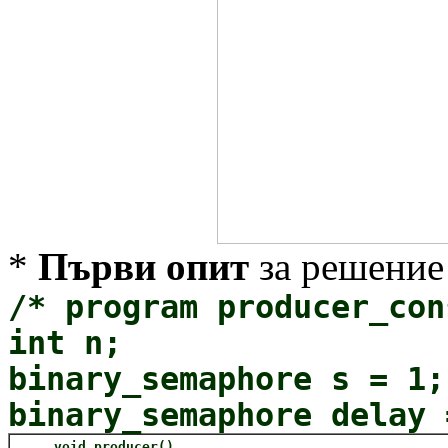
*
Първи опит
за решение
/* program producer_con
int n;
binary_semaphore s = 1;
binary_semaphore delay 
void producer()