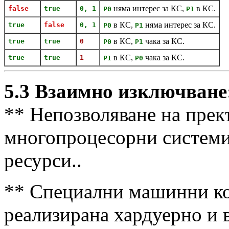
няма интерес за КС,
в КС.
false
true
0, 1
P0
P1
в КС,
няма интерес за КС.
true
false
0, 1
P0
P1
в КС,
чака за КС.
true
true
0
P0
P1
в КС,
чака за КС.
true
true
1
P1
P0
5.3 Взаимно изключване
** Непозволяване на прек
многопроцесорни системи
ресурси..
** Специални машинни к
реализирана хардуерно и в