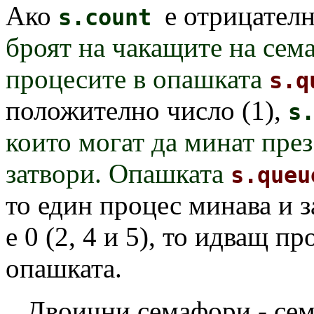
Ако
е отрицателно
s.count
броят на чакащите на се
процесите в опашката
s.q
положително число (1),
s
които могат да минат през
затвори. Опашката
s.queu
то един процес минава и 
е 0 (2, 4 и 5), то идващ п
опашката.
Двоични семафори - сема