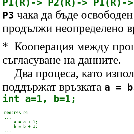
P1(R)-> P2(R)-> P1(R)->
чака да бъде освободен
P3
продължи неопределено вр
* Кооперация между проц
съгласуване на данните.
Два процеса, като изпо
поддържат връзката
a = b
int a=1, b=1;
PROCESS P1
...
a = a + 1;
b = b + 1;
...