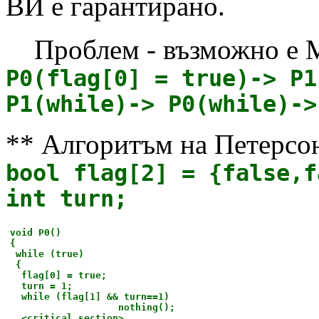
ВИ е гарантирано.
Проблем - възможно e М
P0(flag[0] = true)-> P1
P1(while)-> P0(while)->
** Алгоритъм на Петерсон
bool flag[2] = {false,f
int turn;
void P0()
{
while (true)
{
flag[0] = true;
turn = 1;
while (flag[1] && turn==1)
nothing();
<critical section>