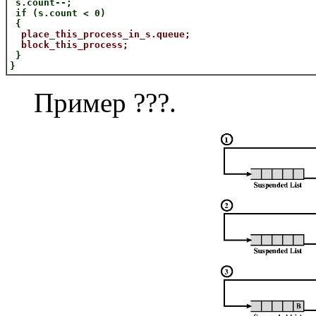
s.count--;
if (s.count < 0)
{
place_this_process_in_s.queue;
block_this_process;
}
}
Пример ???.