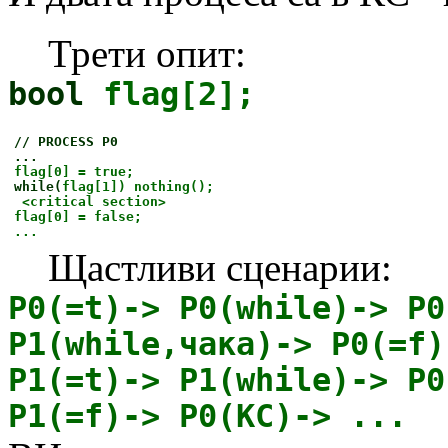
Трети опит:
bool
flag[2];
// PROCESS P0
...
flag[0] = true;
while(
flag[1]) nothing();
<critical section>
flag[0] = false;
...
Щастливи сценарии:
P0(=t)-> P0(while)-> P0
P1(while,чака)-> P0(=f)
P1(=t)-> P1(while)-> P0
P1(=f)-> P0(КС)-> ...