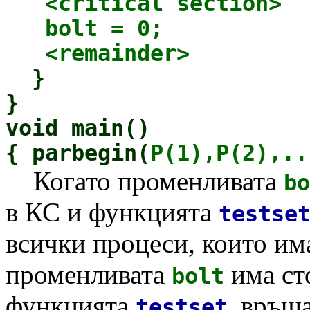
<critical section>
bolt = 0;
<remainder>
}
}
void main()
{ parbegin(
P(1),P(2),..
Когато променливата
bo
в КС и функцията
testse
всички процеси, които има
променливата
има ст
bolt
функцията
връща
testset