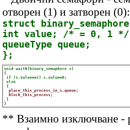
отворен (1) и затворен (0):
struct binary_semaphore
int value; /* = 0, 1 */
queueType queue;
};
void waitB(binary_semaphore s)
{
if (s.value==1) s.value=0;
else
{
place_this_process_in_s.queue;
block_this_process;
}
}
** Взаимно изключване - 