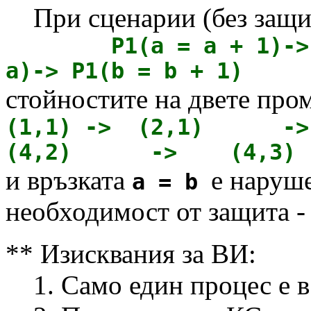
При сценарии (без защи
P1(a = a + 1)-> P2(
a)-> P1(b = b + 1)
стойностите на двете про
(1,1) -> (2,1)
(4,2) -> (4,3)
и връзката
е наруш
a = b
необходимост от защита -
** Изисквания за ВИ:
1. Само един процес е в