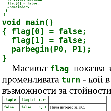
flag[0] = false;
<remainder>
}
}
void main()
{ flag[0] = false;
flag[1] = false;
parbegin(P0, P1);
}
Масивът
показва з
flag
променливата
- кой в
turn
възможности за стойности
flag[0]
flag[1]
turn
Няма интерес за КС.
false
false
0, 1