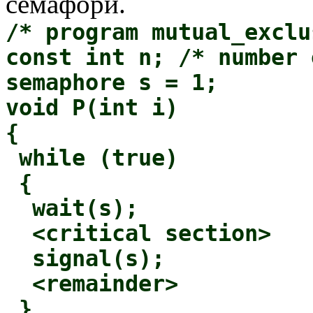
семафори.
/* program mutual_exclu
const int n; /* number 
semaphore s = 1;
void P(int i)
{
while (true)
{
wait(s);
<critical section>
signal(s);
<remainder>
}