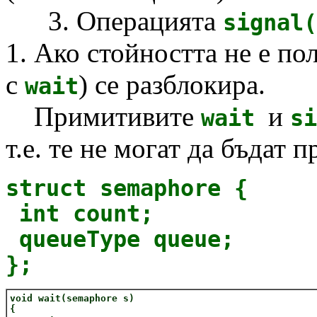
3. Операцията
signal
1. Ако стойността не е п
с
) се разблокира.
wait
Примитивите
и
wait
s
т.е. те не могат да бъдат 
struct semaphore {
int count;
queueType queue;
};
void wait(semaphore s)
{