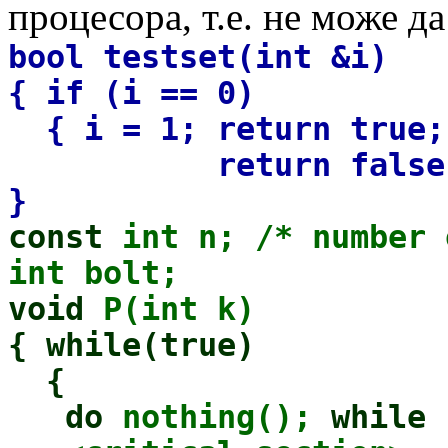
процесора, т.е. не може да
bool testset(int &i)
{ if (i == 0)
{ i = 1; return true;
return false
}
const
int n; /* number 
int bolt;
void
P(int k)
{ while(true)
{
do
nothing();
while 