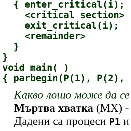
{ enter_critical(i);
<critical section>
exit_critical(i);
<remainder>
}
}
void main( )
{ parbegin(P(1), P(2), 
Какво лошо може да се
Мъртва хватка
(МХ) - 
Дадени са процеси
P1