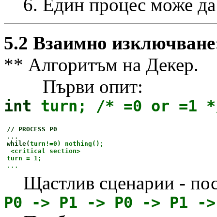
6. Един процес може да о
5.2 Взаимно изключване:
** Алгоритъм на Декер.
Първи опит:
int
turn; /* =0 or =1 *
// PROCESS P0
...
while(
turn!=0) nothing();
<critical section>
turn = 1;
...
Щастлив сценарии - посл
P0 -> P1 -> P0 -> P1 ->