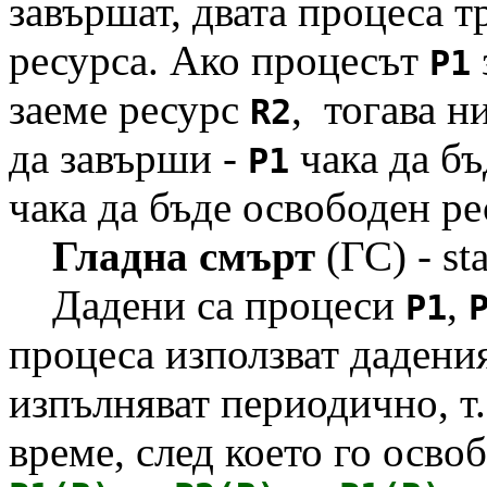
завършат, двата процеса т
ресурса. Ако процесът
P1
заеме ресурс
, тогава н
R2
да завърши -
чака да б
P1
чака да бъде освободен р
Гладна смърт
(ГС) - sta
Дадени са процеси
,
P1
процеса използват дадени
изпълняват периодично, т.
време, след което го осво