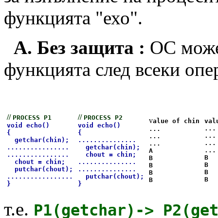
функцията "ехо".
А. Без защита :
ОС може
функцията след всеки опе
//
//
PROCESS P1
PROCESS P2
v
alue of chin
val
void echo()
void echo()
...
...
{
{
...
...
getchar(chin);
...............
...
...
................
getchar(chin);
...
A
................
chout = chin;
B
B
chout = chin;
...............
B
B
putchar(chout);
...............
B
B
.................
putchar(chout);
B
B
}
}
т.е.
P1(getchar)-> P2(ge