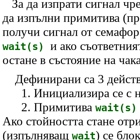
За да изпрати сигнал чр
да изпълни примитива (п
получи сигнал от семафо
и ако съответният
wait(s)
остане в състояние на чак
Дефинирани са 3 действи
1. Инициализира се с н
2. Примитива
wait(s
Ако стойността стане отр
(изпълняващ
) се бло
wait